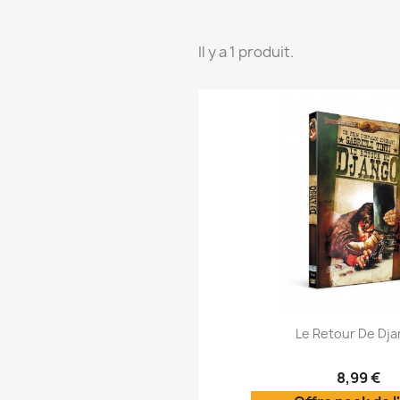
Il y a 1 produit.
Aperçu rap

Le Retour De Dj
8,99 €