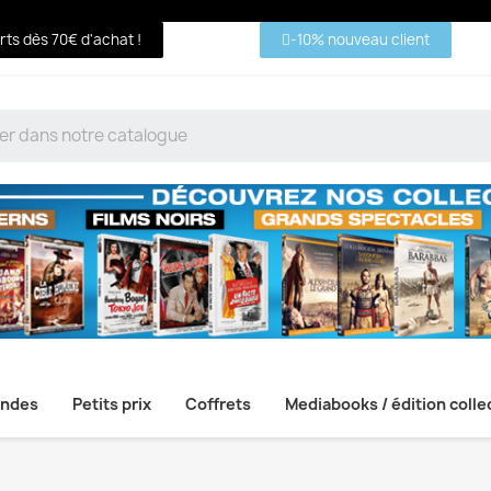
erts dès 70€ d'achat !
-10% nouveau client
ndes
Petits prix
Coffrets
Mediabooks / édition colle