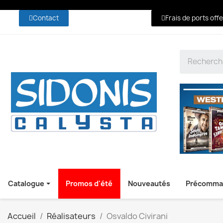
Contact
Frais de ports off
Catalogue
Promos d'été
Nouveautés
Précomma
Accueil
Réalisateurs
Osvaldo Civirani