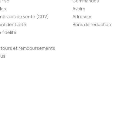
urisé
Commandes
les
Avoirs
nérales de vente (CGV)
Adresses
onfidentialité
Bons de réduction
fidélité
retours et remboursements
ous