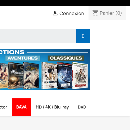
shopping_cart

Panier
(0)
Connexion
ctor
BAVA
HD / 4K / Blu-ray
DVD