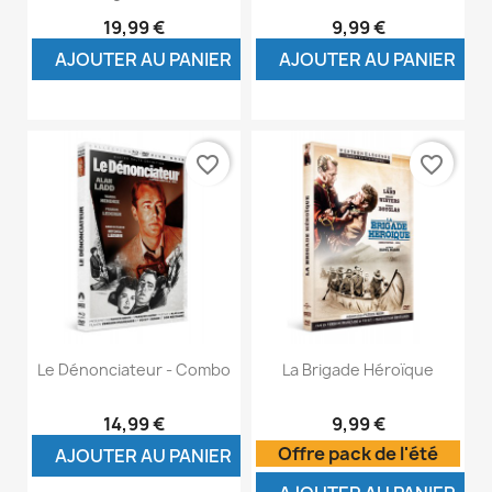
19,99 €
9,99 €
AJOUTER AU PANIER
AJOUTER AU PANIER
favorite_border
favorite_border
Le Dénonciateur - Combo
La Brigade Héroïque
14,99 €
9,99 €
Offre pack de l'été
AJOUTER AU PANIER