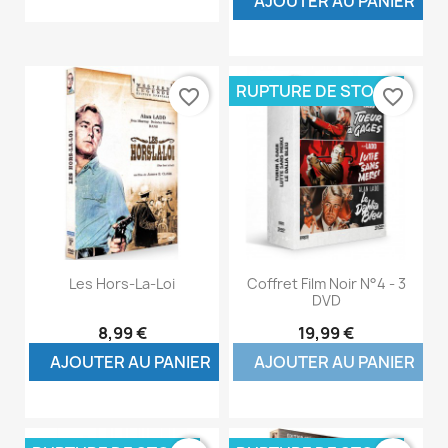
AJOUTER AU PANIER
RUPTURE DE STOCK
favorite_border
favorite_border
Les Hors-La-Loi
Coffret Film Noir N°4 - 3
DVD
8,99 €
19,99 €
AJOUTER AU PANIER
AJOUTER AU PANIER