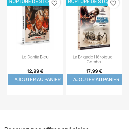
RUPTURE DE STOCK
RUPTURE DE STOCK
favorite_border
favorite_border
Le Dahlia Bleu
La Brigade Héroïque -
Combo
12,99 €
17,99 €
AJOUTER AU PANIER
AJOUTER AU PANIER