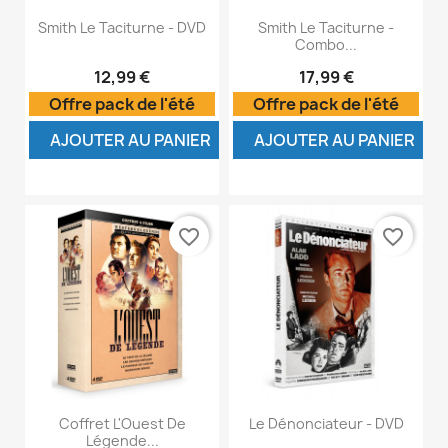
Smith Le Taciturne - DVD
Smith Le Taciturne -
Combo...
12,99 €
17,99 €
Offre pack de l'été
Offre pack de l'été
AJOUTER AU PANIER
AJOUTER AU PANIER
favorite_border
favorite_border
Coffret L'Ouest De
Le Dénonciateur - DVD
Légende...