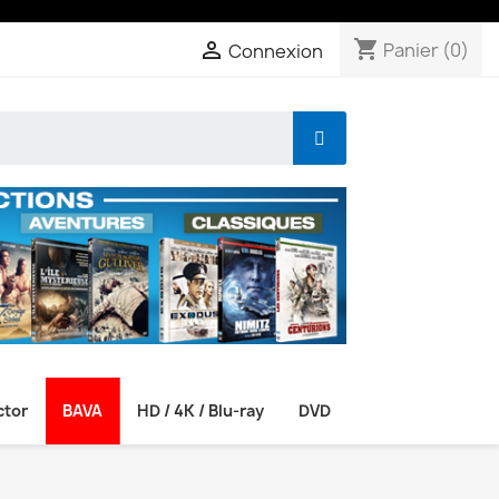
shopping_cart

Panier
(0)
Connexion
ctor
BAVA
HD / 4K / Blu-ray
DVD