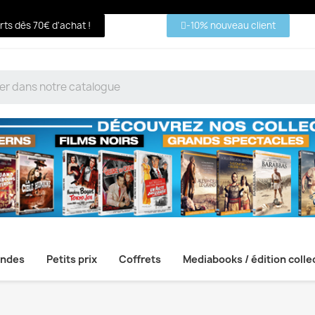
erts dès 70€ d'achat !
-10% nouveau client
ndes
Petits prix
Coffrets
Mediabooks / édition colle