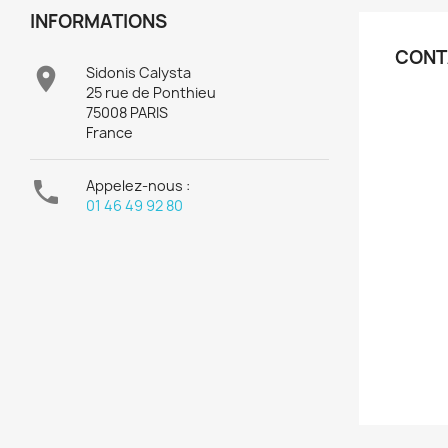
INFORMATIONS
CONT

Sidonis Calysta
25 rue de Ponthieu
75008 PARIS
France

Appelez-nous :
01 46 49 92 80