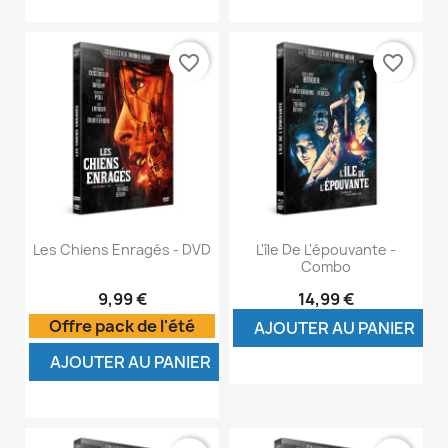
favorite_border
favorite_border
Les Chiens Enragés - DVD
L'île De L'épouvante -
Combo
9,99 €
14,99 €
Offre pack de l'été
AJOUTER AU PANIER
AJOUTER AU PANIER