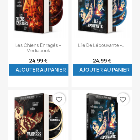
Les Chiens Enragés -
L'île De L'épouvante -...
Mediabook
24,99 €
24,99 €
AJOUTER AU PANIER
AJOUTER AU PANIER
favorite_border
favorite_border