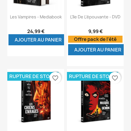
Les Vampires - Mediabook
L'île De L'épouvante - DVD
24,99 €
9,99 €
Offre pack de l'été
AJOUTER AU PANIER
AJOUTER AU PANIER
RUPTURE DE STOCK
RUPTURE DE STOCK
favorite_border
favorite_border