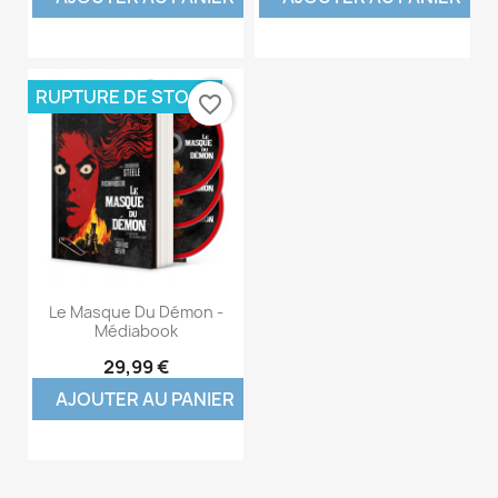
RUPTURE DE STOCK
favorite_border
Le Masque Du Démon -
Médiabook
29,99 €
AJOUTER AU PANIER