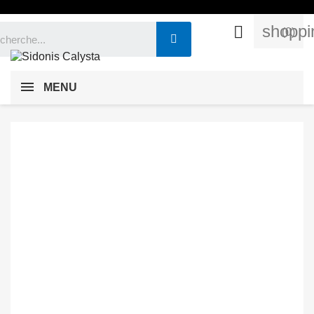
shoppi

(0)
MENU