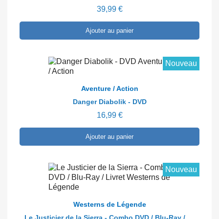
39,99 €
Ajouter au panier
Nouveau
En savoir plus
Aventure / Action
Danger Diabolik - DVD
16,99 €
Ajouter au panier
Nouveau
En savoir plus
Westerns de Légende
Le Justicier de la Sierra - Combo DVD / Blu-Ray / Livret