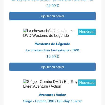
24,99 €
Ajouter au panier
Nouveau
En savoir plus
Westerns de Légende
La chevauchée fantastique - DVD
16,99 €
Ajouter au panier
Nouveau
En savoir plus
Aventure / Action
Siège - Combo DVD / Blu-Ray / Livret