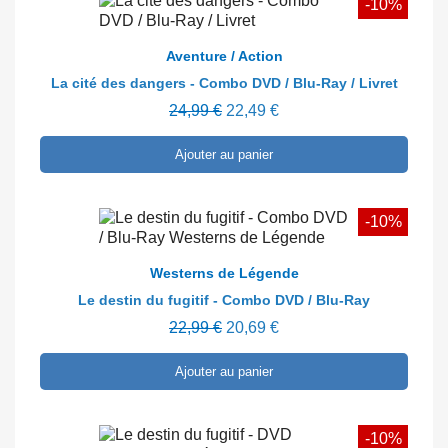
-10%
En savoir plus
Aventure / Action
La cité des dangers - Combo DVD / Blu-Ray / Livret
24,99 €
22,49 €
Ajouter au panier
-10%
En savoir plus
Westerns de Légende
Le destin du fugitif - Combo DVD / Blu-Ray
22,99 €
20,69 €
Ajouter au panier
-10%