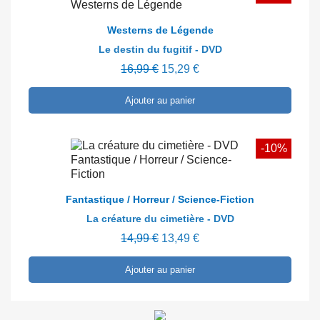
En savoir plus
Westerns de Légende
Le destin du fugitif - DVD
16,99 €
15,29 €
Ajouter au panier
-10%
En savoir plus
Fantastique / Horreur / Science-Fiction
La créature du cimetière - DVD
14,99 €
13,49 €
Ajouter au panier