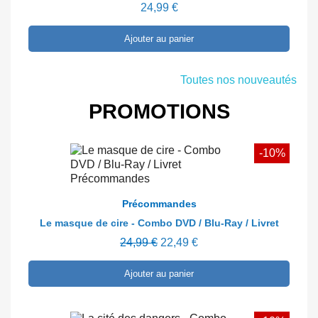
24,99 €
Ajouter au panier
Toutes nos nouveautés
PROMOTIONS
-10%
En savoir plus
Précommandes
Le masque de cire - Combo DVD / Blu-Ray / Livret
24,99 €
22,49 €
Ajouter au panier