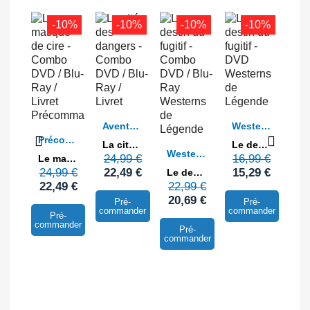
-10%
-10%
-10%
-10%
Voir
Voir
Aventure / Action
Westerns de Légende
Voir
Précommandes
La cité des dangers - Combo DVD / Blu-Ray / Livret
Le destin du fugitif - DVD
Voir
Westerns de Légende
24,99 €
16,99 €
Le masque de cire - Combo DVD / Blu-Ray / Livret
24,99 €
22,49 €
15,29 €
Le destin du fugitif - Combo DVD / Blu-Ray
22,49 €
22,99 €
20,69 €
Pré-
Pré-
commander
commander
Pré-
commander
Pré-
commander
-10%