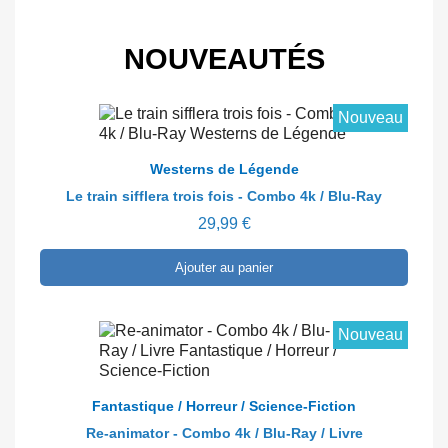
Voir
Voir
Voir
Voir
Voir
Westerns de Légende
Westerns de Légende
Westerns de Légende
Westerns de Légende
Westerns de Légende
NOUVEAUTÉS
El mercenario - Blu-Ray
Pendez-les haut et court -Blu-ray
Les grands espaces - Blu-ray
Navajo Joe - Blu-ray
Le vent de la plaine - Blu-Ray
14,99 €
14,99 €
14,99 €
14,99 €
14,99 €
Nouveau
Pré-
Pré-
Pré-
Pré-
Pré-
Voir
Fantastique / Horreur / Science-Fiction
commander
commander
commander
commander
commander
La créature du cimetière - DVD
En savoir plus
Westerns de Légende
14,99 €
Le train sifflera trois fois - Combo 4k / Blu-Ray
13,49 €
29,99 €
Pré-
commander
Ajouter au panier
Nouveau
En savoir plus
Fantastique / Horreur / Science-Fiction
Re-animator - Combo 4k / Blu-Ray / Livre