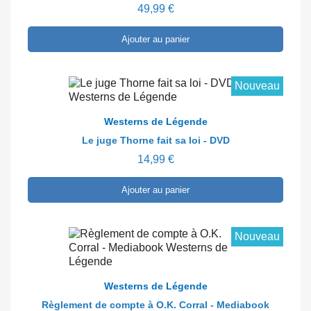
49,99 €
Ajouter au panier
Nouveau
En savoir plus
Westerns de Légende
Le juge Thorne fait sa loi - DVD
14,99 €
Ajouter au panier
Nouveau
En savoir plus
Westerns de Légende
Règlement de compte à O.K. Corral - Mediabook