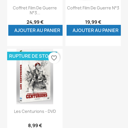
Coffret Film De Guerre
Coffret Film De Guerre N°3
N°3...
24,99 €
19,99 €
AJOUTER AU PANIER
AJOUTER AU PANIER
RUPTURE DE STOCK
favorite_border
Les Centurions - DVD
8,99 €