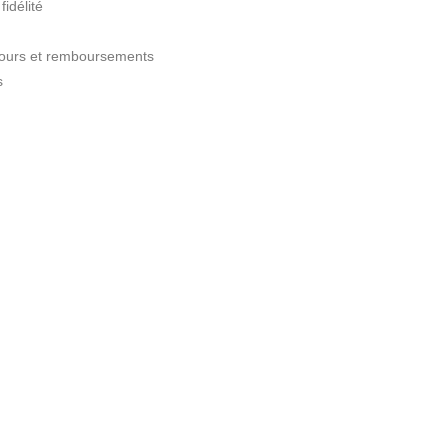
idélité
etours et remboursements
s