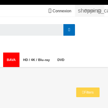
shopping_c

Panier
(0)
Connexion
BAVA
HD / 4K / Blu-ray
DVD
Filters