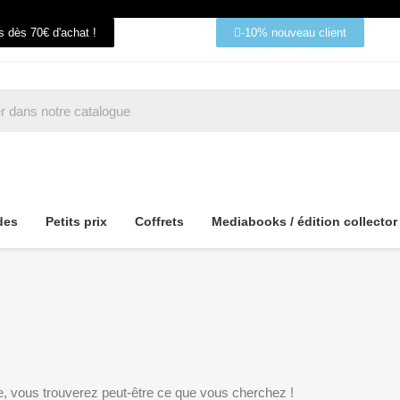
ts dès 70€ d'achat !
-10% nouveau client
des
Petits prix
Coffrets
Mediabooks / édition collector
e, vous trouverez peut-être ce que vous cherchez !