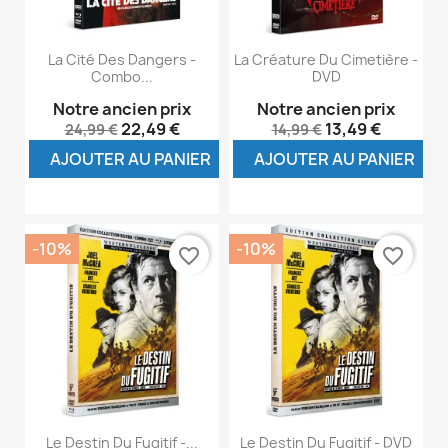
La Cité Des Dangers -
La Créature Du Cimetière -
Combo...
DVD
Notre ancien prix
Notre ancien prix
22,49 €
13,49 €
24,99 €
14,99 €
AJOUTER AU PANIER
AJOUTER AU PANIER
-10%
-10%
favorite_border
favorite_border
Le Destin Du Fugitif -...
Le Destin Du Fugitif - DVD