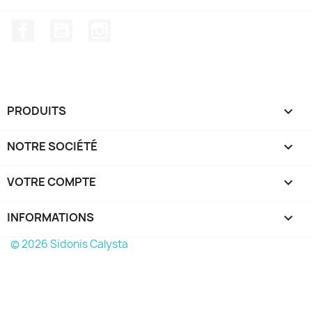
Facebook
YouTube
Instagram
PRODUITS

NOTRE SOCIÉTÉ

VOTRE COMPTE

INFORMATIONS
keyboard_arrow_down
© 2026 Sidonis Calysta