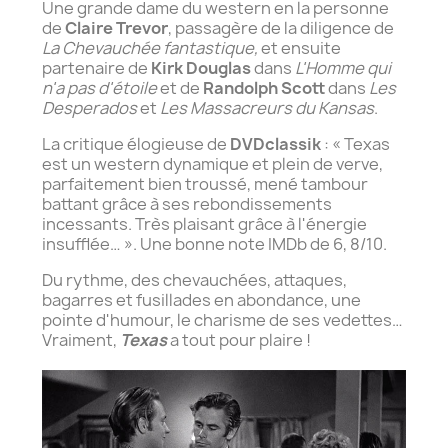
Une grande dame du western en la personne
de
Claire Trevor
, passagère de la diligence de
La Chevauchée fantastique,
et ensuite
partenaire de
Kirk Douglas
dans
L'Homme qui
n'a pas d'étoile
et de
Randolph Scott
dans
Les
Desperados
et
Les Massacreurs du Kansas
.
La critique élogieuse de
DVDclassik
: « Texas
est un western dynamique et plein de verve,
parfaitement bien troussé, mené tambour
battant grâce à ses rebondissements
incessants. Très plaisant grâce à l'énergie
insufflée… ». Une bonne note IMDb de 6, 8/10.
Du rythme, des chevauchées, attaques,
bagarres et fusillades en abondance, une
pointe d'humour, le charisme de ses vedettes…
Vraiment,
Texas
a tout pour plaire !