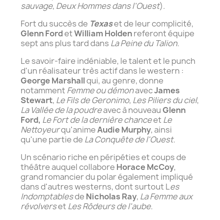
sauvage
,
Deux Hommes dans l'Ouest
).
Fort du succès de
Texas
et de leur complicité,
Glenn Ford
et
William Holden
referont équipe
sept ans plus tard dans
La Peine du Talion
.
Le savoir-faire indéniable, le talent et le punch
d'un réalisateur très actif dans le western :
George Marshall
qui, au genre, donne
notamment
Femme ou démon
avec
James
Stewart
,
Le Fils de Geronimo
,
Les Piliers du ciel
,
La Vallée de la poudre
avec à nouveau
Glenn
Ford,
Le Fort de la dernière chance
et
Le
Nettoyeur
qu'anime
Audie Murphy
, ainsi
qu'une partie de
La Conquête de l'Ouest
.
Un scénario riche en péripéties et coups de
théâtre auquel collabore
Horace McCoy
,
grand romancier du polar également impliqué
dans d'autres westerns, dont surtout L
es
Indomptables
de
Nicholas Ray
,
La Femme aux
révolvers
et
Les Rôdeurs de l'aube
.