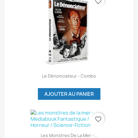
favorite_border
Le Dénonciateur - Combo
AJOUTER AU PANIER
favorite_border
Les Monstres De La Mer -...