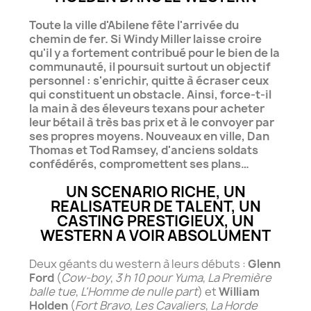
Toute la ville d'Abilene fête l'arrivée du
chemin de fer. Si Windy Miller laisse croire
qu'il y a fortement contribué pour le bien de la
communauté, il poursuit surtout un objectif
personnel : s'enrichir, quitte à écraser ceux
qui constituent un obstacle. Ainsi, force-t-il
la main à des éleveurs texans pour acheter
leur bétail à très bas prix et à le convoyer par
ses propres moyens. Nouveaux en ville, Dan
Thomas et Tod Ramsey, d'anciens soldats
confédérés, compromettent ses plans…
UN SCENARIO RICHE, UN
REALISATEUR DE TALENT, UN
CASTING PRESTIGIEUX, UN
WESTERN A VOIR ABSOLUMENT
Deux géants du western à leurs débuts :
Glenn
Ford
(
Cow-boy
,
3 h 10 pour Yuma
,
La Première
balle tue
,
L'Homme de nulle part
) et
William
Holden
(
Fort Bravo
,
Les Cavaliers
,
La Horde