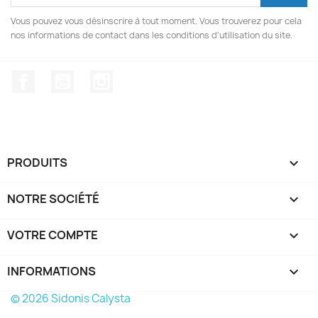
Vous pouvez vous désinscrire à tout moment. Vous trouverez pour cela
nos informations de contact dans les conditions d'utilisation du site.
Facebook
YouTube
Instagram
PRODUITS

NOTRE SOCIÉTÉ

VOTRE COMPTE

INFORMATIONS
keyboard_arrow_down
© 2026 Sidonis Calysta