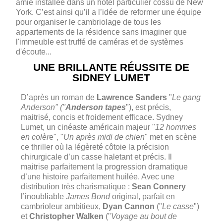
amie installée dans un hôtel particulier cossu de New
York. C’est ainsi qu’il a l’idée de reformer une équipe
pour organiser le cambriolage de tous les
appartements de la résidence sans imaginer que
l'immeuble est truffé de caméras et de systèmes
d'écoute...
UNE BRILLANTE RÉUSSITE DE
SIDNEY LUMET
D’après un roman de
Lawrence Sanders
"
Le gang
Anderson" ("
Anderson tapes
"), est précis,
maitrisé, concis et froidement efficace. Sydney
Lumet, un cinéaste américain majeur "
12 hommes
en colèr
e", "
Un après midi de chien
" met en scène
ce thriller où la légèreté côtoie la précision
chirurgicale d’un casse haletant et précis. Il
maitrise parfaitement la progression dramatique
d’une histoire parfaitement huilée. Avec une
distribution très charismatique :
Sean Connery
l’inoubliable
James Bond
original, parfait en
cambrioleur ambitieux,
Dyan Cannon
("
Le casse
")
et
Christopher Walken
("
Voyage au bout de