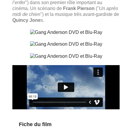
l’enfer
") dans son premier rôle important au
cinéma. Un scénario de
Frank Pierson
("
Un après
midi de chien
") et la musique très avant-gardiste de
Quincy Jone
s.
Fiche du film