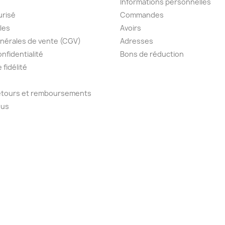
Informations personnelles
urisé
Commandes
les
Avoirs
nérales de vente (CGV)
Adresses
onfidentialité
Bons de réduction
fidélité
retours et remboursements
ous