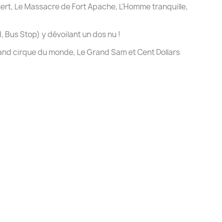
sert
,
Le Massacre de Fort Apache
,
L’Homme tranquille
,
d
,
Bus Stop
) y dévoilant un dos nu !
and cirque du monde
,
Le Grand Sam
et
Cent Dollars