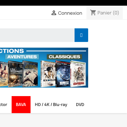
shopping_cart

Panier
(0)
Connexion
ctor
BAVA
HD / 4K / Blu-ray
DVD