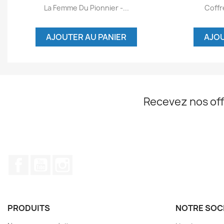
Aperçu rapide


La Femme Du Pionnier -...
Coffr
AJOUTER AU PANIER
AJOU
Recevez nos off
Facebook
YouTube
Instagram
PRODUITS
NOTRE SOC