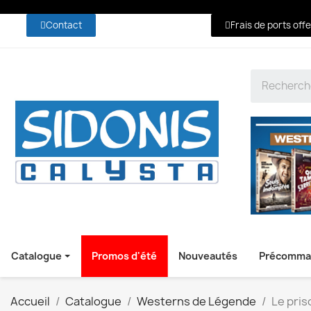
Contact
Frais de ports off
Catalogue
Promos d'été
Nouveautés
Précomma
Accueil
Catalogue
Westerns de Légende
Le pris