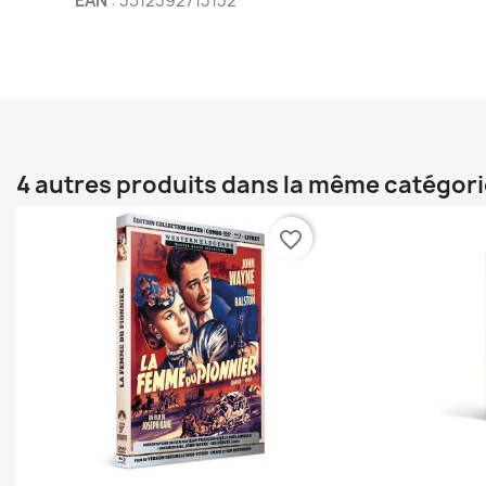
EAN
: 3512392713132
4 autres produits dans la même catégori
favorite_border