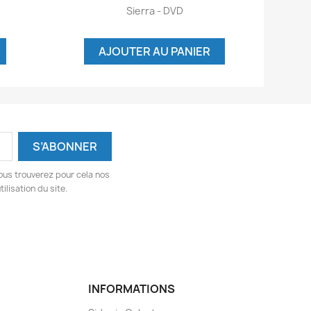
Aperçu rapide

Sierra - DVD
AJOUTER AU PANIER
ous trouverez pour cela nos
ilisation du site.
INFORMATIONS