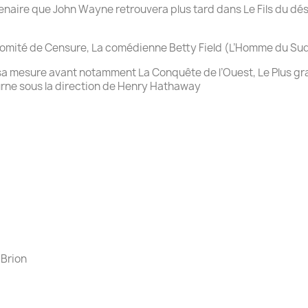
tenaire que John Wayne
retrouvera plus tard dans
Le Fils du dé
 Comité de Censure, L
a comédienne Betty Field (
L’Homme du Su
sa
mesure avant notamment
La Conquête de l’Ouest
,
Le Plus
gr
urne
sous la direction de Henry Hathaway
 Brion