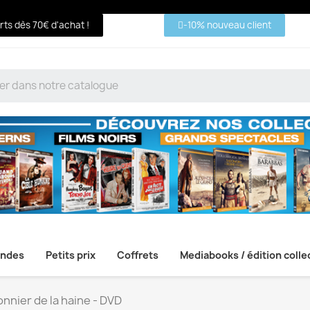
erts dès 70€ d'achat !
-10% nouveau client
ndes
Petits prix
Coffrets
Mediabooks / édition colle
onnier de la haine - DVD