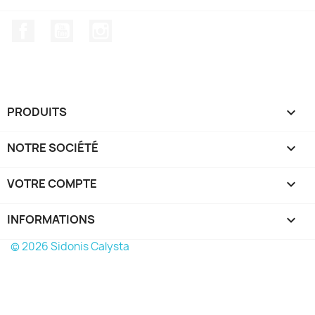
Facebook
YouTube
Instagram
PRODUITS

NOTRE SOCIÉTÉ

VOTRE COMPTE

INFORMATIONS
keyboard_arrow_down
© 2026 Sidonis Calysta