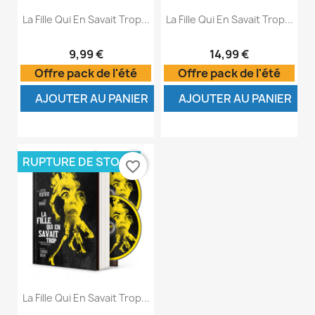
La Fille Qui En Savait Trop...
La Fille Qui En Savait Trop...
9,99 €
14,99 €
Offre pack de l'été
Offre pack de l'été
AJOUTER AU PANIER
AJOUTER AU PANIER
RUPTURE DE STOCK
favorite_border
La Fille Qui En Savait Trop...