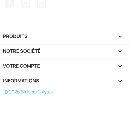
Facebook
YouTube
Instagram
PRODUITS

NOTRE SOCIÉTÉ

VOTRE COMPTE

INFORMATIONS
keyboard_arrow_down
© 2026 Sidonis Calysta