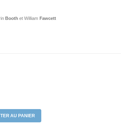
rin
Booth
et William
Fawcett
TER AU PANIER