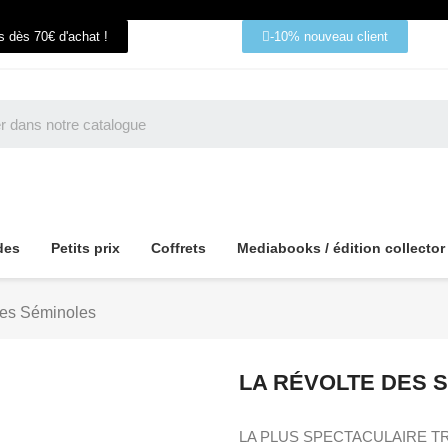
ts dès 70€ d'achat !
-10% nouveau client
des
Petits prix
Coffrets
Mediabooks / édition collector
des Séminoles
LA RÉVOLTE DES 
LA PLUS SPECTACULAIRE T