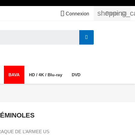
shopping_c

Panier
(0)
Connexion
BAVA
HD / 4K / Blu-ray
DVD
SÉMINOLES
RAQUE DE L’ARMEE US