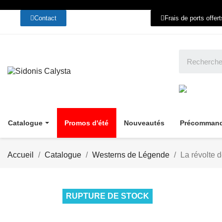
Contact
Frais de ports offer
Catalogue
Promos d'été
Nouveautés
Précomman
Accueil
Catalogue
Westerns de Légende
La révolte 
RUPTURE DE STOCK