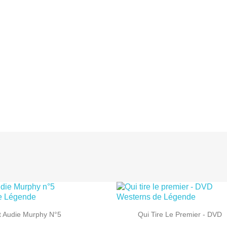
:

Aperçu rapide
Aperçu rapide
t Audie Murphy N°5
Qui Tire Le Premier - DVD