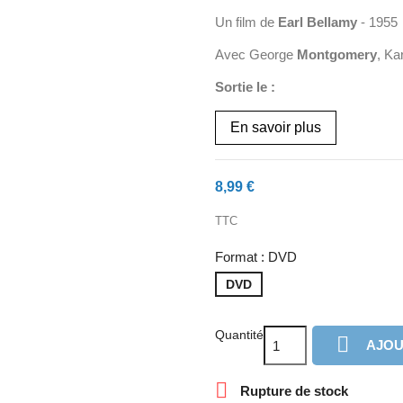
Un film de
Earl Bellamy
- 1955
Avec George
Montgomery
, Ka
Sortie le :
En savoir plus
8,99 €
TTC
Format : DVD
DVD
Quantité

AJOU

Rupture de stock