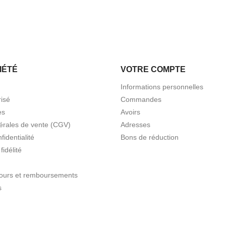
IÉTÉ
VOTRE COMPTE
Informations personnelles
isé
Commandes
es
Avoirs
érales de vente (CGV)
Adresses
fidentialité
Bons de réduction
idélité
etours et remboursements
s