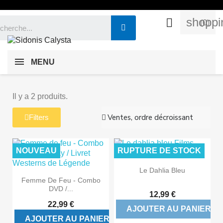
shoppi

(0)
MENU
Il y a 2 produits.
Filters
NOUVEAU
RUPTURE DE STOCK
Le Dahlia Bleu
Femme De Feu - Combo
DVD /...
12,99 €
22,99 €
AJOUTER AU PANIER
AJOUTER AU PANIER