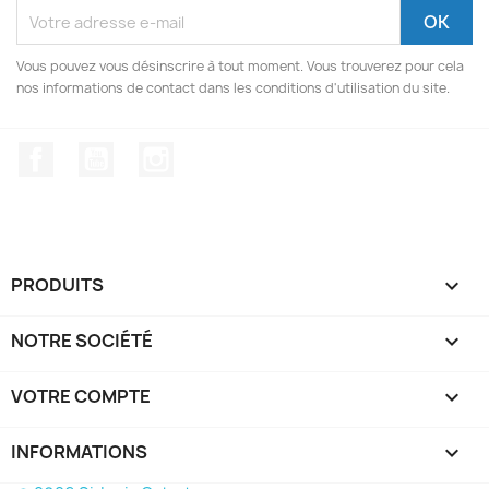
Vous pouvez vous désinscrire à tout moment. Vous trouverez pour cela
nos informations de contact dans les conditions d'utilisation du site.
Facebook
YouTube
Instagram
PRODUITS

NOTRE SOCIÉTÉ

VOTRE COMPTE

INFORMATIONS
keyboard_arrow_down