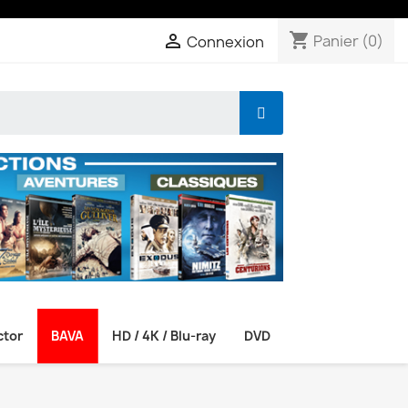
shopping_cart

Panier
(0)
Connexion
ctor
BAVA
HD / 4K / Blu-ray
DVD