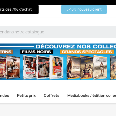
erts dès 70€ d'achat !
-10% nouveau client
ndes
Petits prix
Coffrets
Mediabooks / édition colle