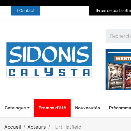
Contact
Frais de ports off
Catalogue
Promos d'été
Nouveautés
Précomma
Accueil
Acteurs
Hurt Hatfield