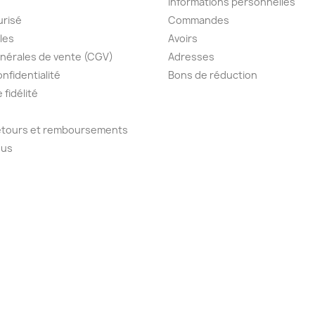
Informations personnelles
urisé
Commandes
les
Avoirs
nérales de vente (CGV)
Adresses
onfidentialité
Bons de réduction
fidélité
retours et remboursements
ous