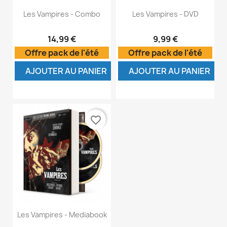
Les Vampires - Combo
Les Vampires - DVD
14,99 €
9,99 €
Offre pack de l'été
Offre pack de l'été
AJOUTER AU PANIER
AJOUTER AU PANIER
favorite_border
Les Vampires - Mediabook