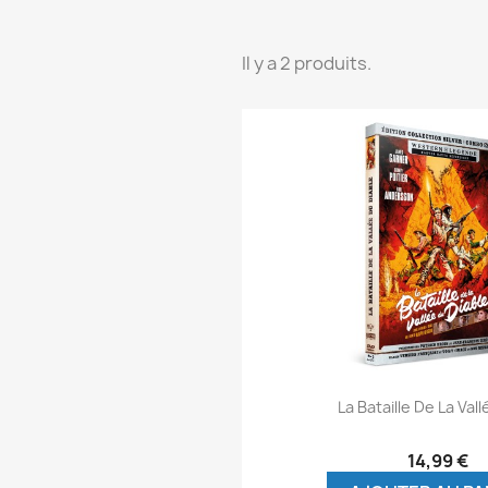
Il y a 2 produits.
Aperçu rap

La Bataille De La Vall
14,99 €