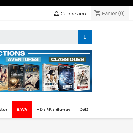
shopping_cart

Panier
(0)
Connexion
ctor
BAVA
HD / 4K / Blu-ray
DVD