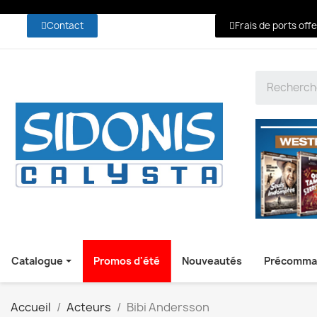
Contact
Frais de ports off
Catalogue
Promos d'été
Nouveautés
Précomma
Accueil
Acteurs
Bibi Andersson