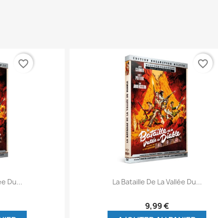
favorite_border
favorite_border
ide
Aperçu rapide

ée Du...
La Bataille De La Vallée Du...
9,99 €