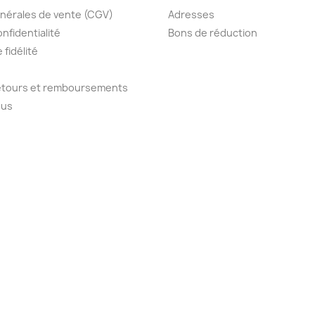
nérales de vente (CGV)
Adresses
onfidentialité
Bons de réduction
fidélité
retours et remboursements
ous