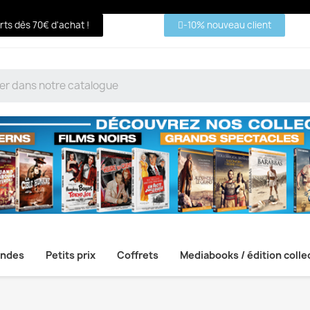
erts dès 70€ d'achat !
-10% nouveau client
ndes
Petits prix
Coffrets
Mediabooks / édition colle