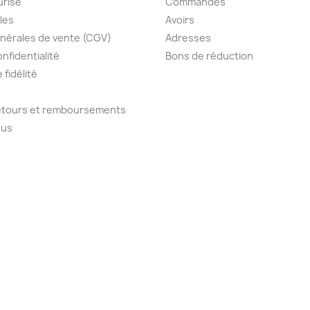
urisé
Commandes
les
Avoirs
nérales de vente (CGV)
Adresses
onfidentialité
Bons de réduction
fidélité
retours et remboursements
ous