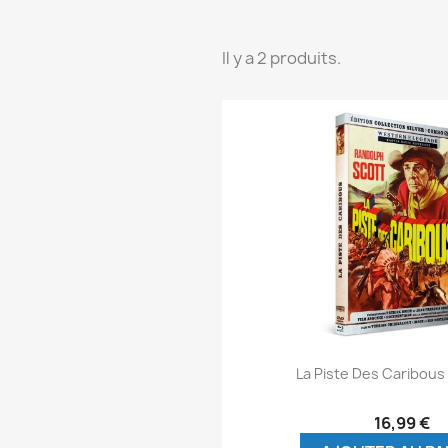
Il y a 2 produits.
Aperçu rap

La Piste Des Caribou
16,99 €