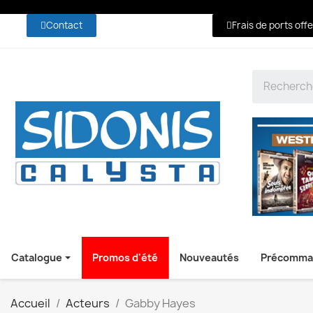
Contact
Frais de ports off
Catalogue
Promos d'été
Nouveautés
Précomma
Accueil
Acteurs
Gabby Hayes