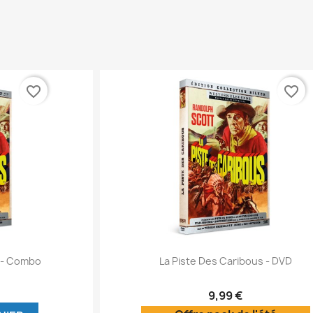
favorite_border
favorite_border
ide
Aperçu rapide

s - Combo
La Piste Des Caribous - DVD
9,99 €