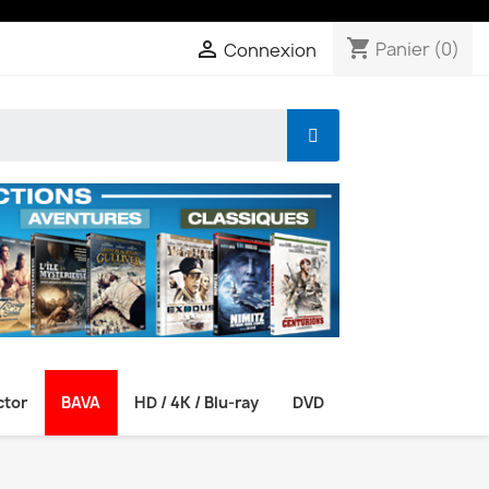
shopping_cart

Panier
(0)
Connexion
ctor
BAVA
HD / 4K / Blu-ray
DVD