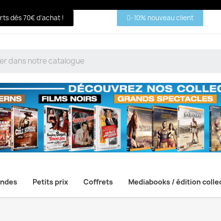
erts dès 70€ d'achat !
-10% nouveau client
ndes
Petits prix
Coffrets
Mediabooks / édition colle