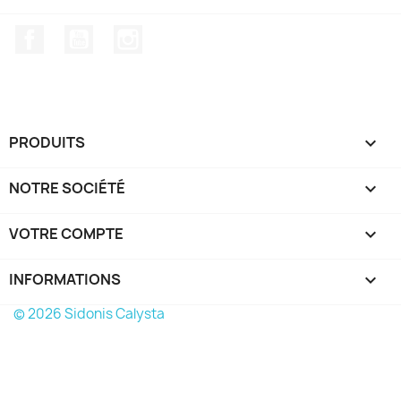
Facebook
YouTube
Instagram
PRODUITS

NOTRE SOCIÉTÉ

VOTRE COMPTE

INFORMATIONS
keyboard_arrow_down
© 2026 Sidonis Calysta