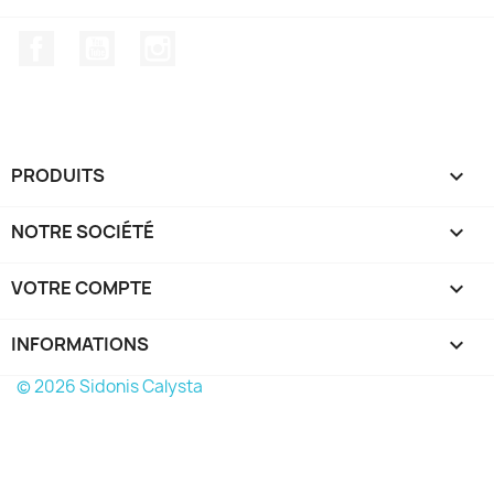
Facebook
YouTube
Instagram
PRODUITS

NOTRE SOCIÉTÉ

VOTRE COMPTE

INFORMATIONS
keyboard_arrow_down
© 2026 Sidonis Calysta