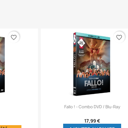
favorite_border
favorite_border
ide
Aperçu rapide

Fallo ! - Combo DVD / Blu-Ray
17,99 €