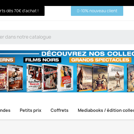
erts dès 70€ d'achat !
-10% nouveau client
ndes
Petits prix
Coffrets
Mediabooks / édition colle