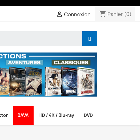
shopping_cart

Panier
(0)
Connexion
ctor
BAVA
HD / 4K / Blu-ray
DVD