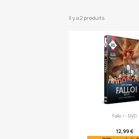
Il y a 2 produits.
Aperçu rap

Fallo ! - DVD
12,99 €