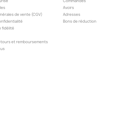
urisé
Commandes
les
Avoirs
nérales de vente (CGV)
Adresses
onfidentialité
Bons de réduction
fidélité
retours et remboursements
ous