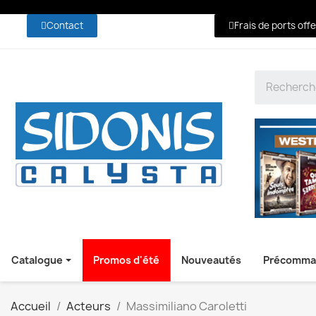
Contact
Frais de ports off
Catalogue
Promos d'été
Nouveautés
Précomma
Accueil
Acteurs
Massimiliano Caroletti