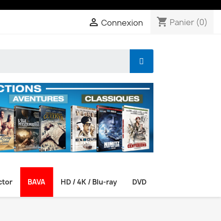
shopping_cart

Panier
(0)
Connexion
ctor
BAVA
HD / 4K / Blu-ray
DVD