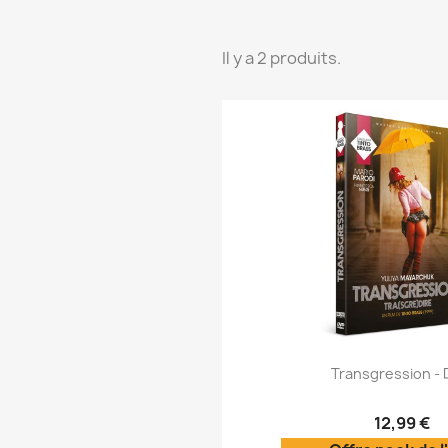
Il y a 2 produits.
Aperçu rap

Transgression -
12,99 €