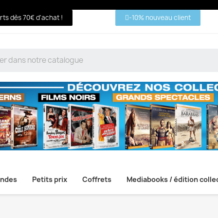
erts dès 70€ d'achat !
-10% nouveau client
ndes
Petits prix
Coffrets
Mediabooks / édition colle