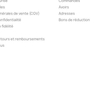
urisé
Commandes
les
Avoirs
nérales de vente (CGV)
Adresses
onfidentialité
Bons de réduction
fidélité
retours et remboursements
ous