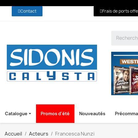
Contact
Frais de ports off
Catalogue
Promos d'été
Nouveautés
Précomma
Accueil
Acteurs
Francesca Nunzi