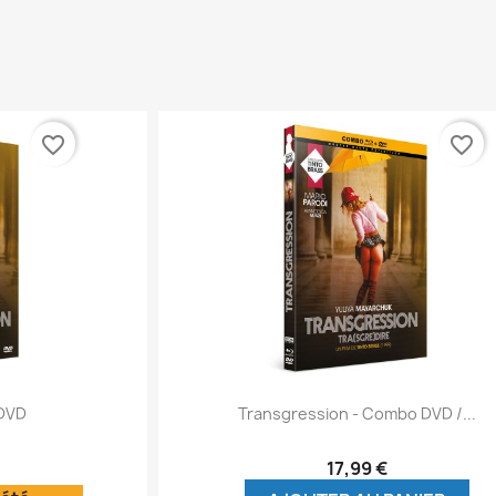
favorite_border
favorite_border
ide
Aperçu rapide

 DVD
Transgression - Combo DVD /...
17,99 €