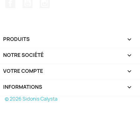
Facebook
YouTube
Instagram
PRODUITS

NOTRE SOCIÉTÉ

VOTRE COMPTE

INFORMATIONS
keyboard_arrow_down
© 2026 Sidonis Calysta