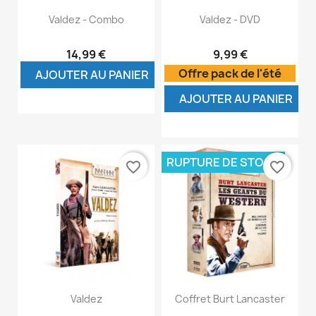
Valdez - Combo
Valdez - DVD
14,99 €
9,99 €
Offre pack de l'été
AJOUTER AU PANIER
AJOUTER AU PANIER
RUPTURE DE STOCK
favorite_border
favorite_border
Valdez
Coffret Burt Lancaster