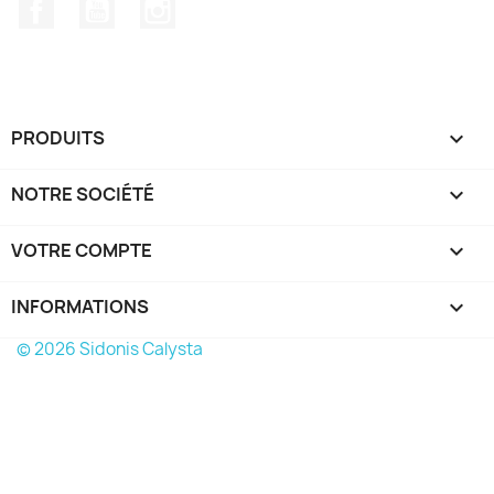
Facebook
YouTube
Instagram
PRODUITS

NOTRE SOCIÉTÉ

VOTRE COMPTE

INFORMATIONS
keyboard_arrow_down
© 2026 Sidonis Calysta