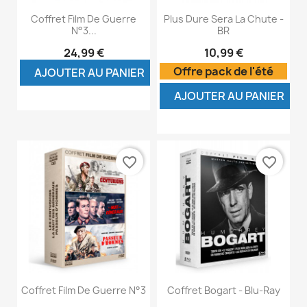
Coffret Film De Guerre
Plus Dure Sera La Chute -
N°3...
BR
24,99 €
10,99 €
Offre pack de l'été
AJOUTER AU PANIER
AJOUTER AU PANIER
favorite_border
favorite_border
Coffret Film De Guerre N°3
Coffret Bogart - Blu-Ray