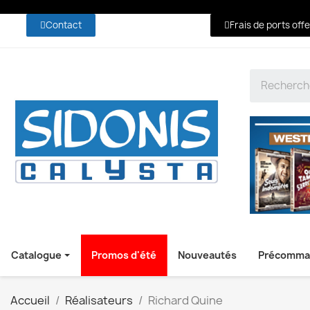
Contact
Frais de ports off
Catalogue
Promos d'été
Nouveautés
Précomma
Accueil
Réalisateurs
Richard Quine