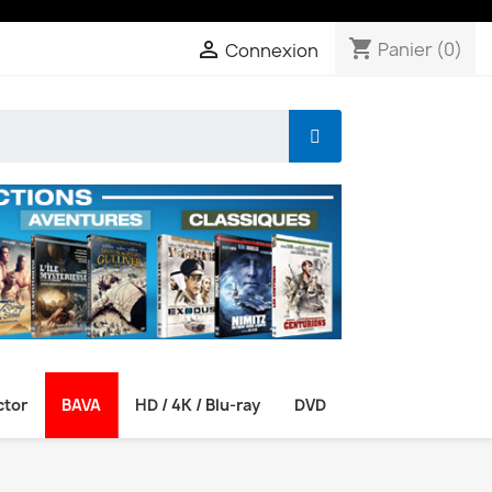
shopping_cart

Panier
(0)
Connexion
ctor
BAVA
HD / 4K / Blu-ray
DVD