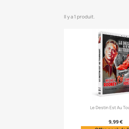
Il y a 1 produit.
Aperçu rap

Le Destin Est Au To
9,99 €