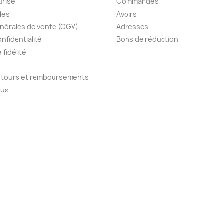
urisé
Commandes
les
Avoirs
nérales de vente (CGV)
Adresses
onfidentialité
Bons de réduction
fidélité
retours et remboursements
ous