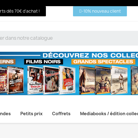
erts dès 70€ d'achat !
-10% nouveau client
ndes
Petits prix
Coffrets
Mediabooks / édition colle