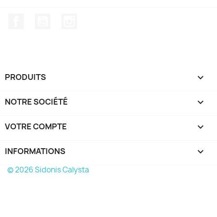
Facebook
YouTube
Instagram
PRODUITS

NOTRE SOCIÉTÉ

VOTRE COMPTE

INFORMATIONS
keyboard_arrow_down
© 2026 Sidonis Calysta