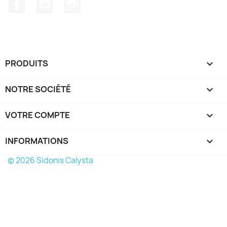
Facebook
YouTube
Instagram
PRODUITS

NOTRE SOCIÉTÉ

VOTRE COMPTE

INFORMATIONS
keyboard_arrow_down
© 2026 Sidonis Calysta