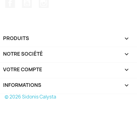
Facebook
YouTube
Instagram
PRODUITS

NOTRE SOCIÉTÉ

VOTRE COMPTE

INFORMATIONS
keyboard_arrow_down
© 2026 Sidonis Calysta