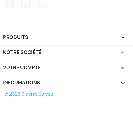
Facebook
YouTube
Instagram
PRODUITS

NOTRE SOCIÉTÉ

VOTRE COMPTE

INFORMATIONS
keyboard_arrow_down
© 2026 Sidonis Calysta