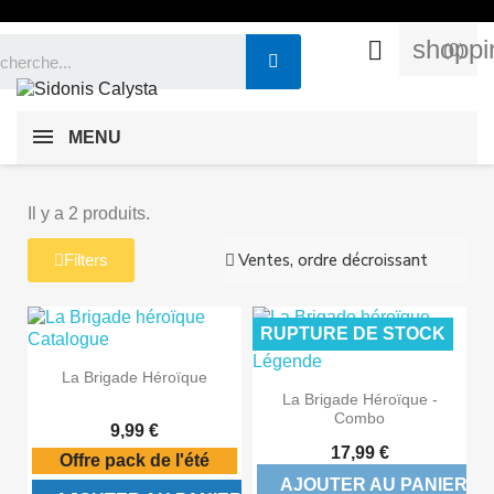
shoppi

(0)
MENU
Il y a 2 produits.
Filters
RUPTURE DE STOCK
La Brigade Héroïque
La Brigade Héroïque -
Combo
9,99 €
17,99 €
Offre pack de l'été
AJOUTER AU PANIER