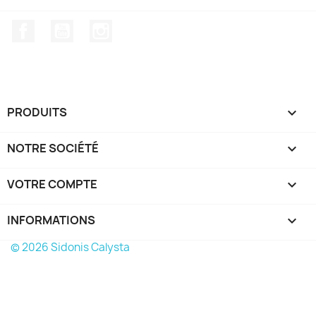
Facebook
YouTube
Instagram
PRODUITS

NOTRE SOCIÉTÉ

VOTRE COMPTE

INFORMATIONS
keyboard_arrow_down
© 2026 Sidonis Calysta