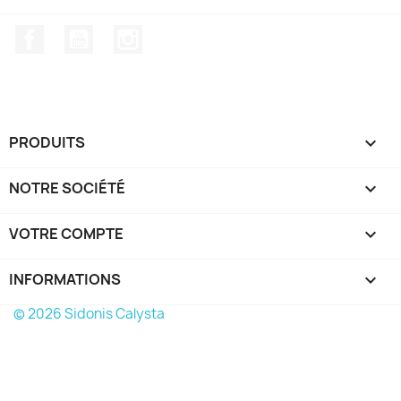
Facebook
YouTube
Instagram
PRODUITS

NOTRE SOCIÉTÉ

VOTRE COMPTE

INFORMATIONS
keyboard_arrow_down
© 2026 Sidonis Calysta