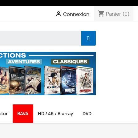
shopping_cart

Panier
(0)
Connexion
ctor
BAVA
HD / 4K / Blu-ray
DVD