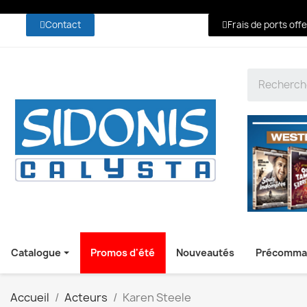
Contact
Frais de ports off
Catalogue
Promos d'été
Nouveautés
Précomma
Accueil
Acteurs
Karen Steele