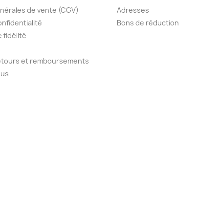
nérales de vente (CGV)
Adresses
onfidentialité
Bons de réduction
fidélité
retours et remboursements
ous