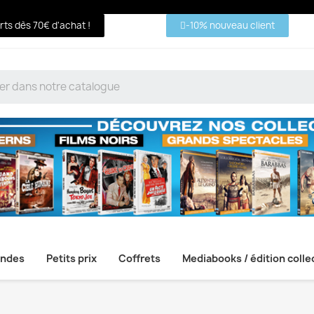
erts dès 70€ d'achat !
-10% nouveau client
ndes
Petits prix
Coffrets
Mediabooks / édition colle