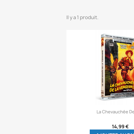
Il y a 1 produit.
Aperçu rap

La Chevauchée De 
14,99 €