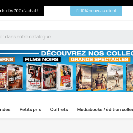
erts dès 70€ d'achat !
-10% nouveau client
ndes
Petits prix
Coffrets
Mediabooks / édition colle