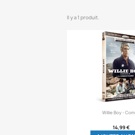
Il y a 1 produit.
Aperçu rap

Willie Boy - Co
14,99 €