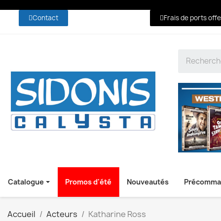
Contact
Frais de ports off
Catalogue
Promos d'été
Nouveautés
Précomma
Accueil
Acteurs
Katharine Ross