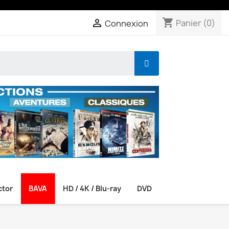
shopping_cart

Panier
(0)
Connexion
ctor
BAVA
HD / 4K / Blu-ray
DVD