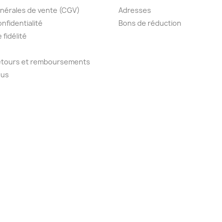
nérales de vente (CGV)
Adresses
onfidentialité
Bons de réduction
fidélité
retours et remboursements
ous