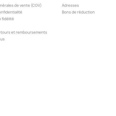
nérales de vente (CGV)
Adresses
onfidentialité
Bons de réduction
fidélité
retours et remboursements
ous