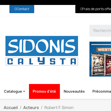
Contact
Frais de ports off
Catalogue
Promos d'été
Nouveautés
Précomma
Accueil
Acteurs
Robert F. Simon