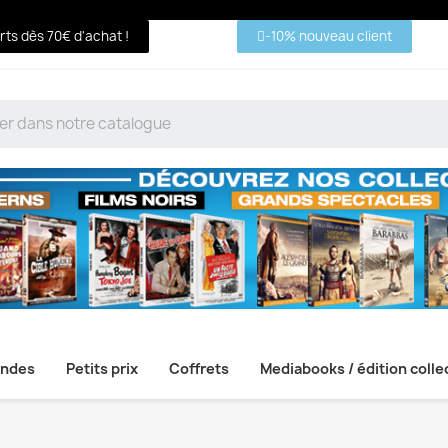
erts dès 70€ d'achat !
-10% nouveau client
ndes
Petits prix
Coffrets
Mediabooks / édition colle