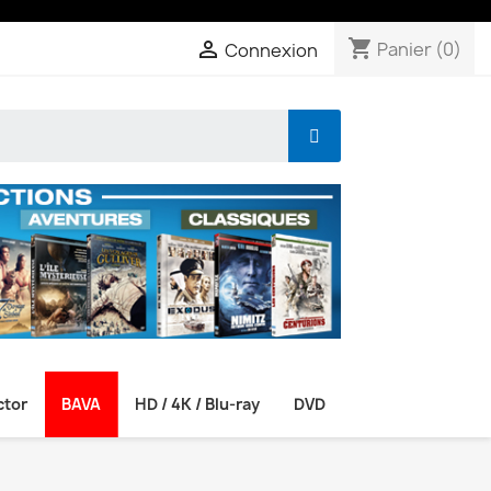
shopping_cart

Panier
(0)
Connexion
ctor
BAVA
HD / 4K / Blu-ray
DVD