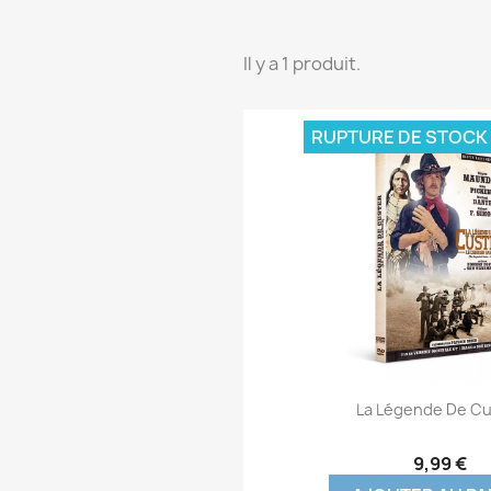
Il y a 1 produit.
RUPTURE DE STOCK
Aperçu rap

La Légende De Cu
9,99 €