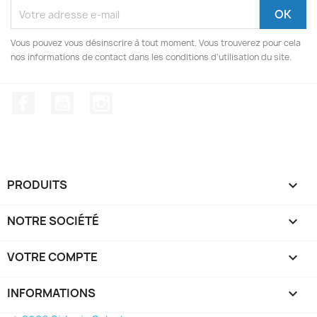
Vous pouvez vous désinscrire à tout moment. Vous trouverez pour cela
nos informations de contact dans les conditions d'utilisation du site.
Facebook
YouTube
Instagram
PRODUITS

NOTRE SOCIÉTÉ

VOTRE COMPTE

INFORMATIONS
keyboard_arrow_down