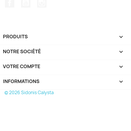
Facebook
YouTube
Instagram
PRODUITS

NOTRE SOCIÉTÉ

VOTRE COMPTE

INFORMATIONS
keyboard_arrow_down
© 2026 Sidonis Calysta