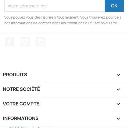
Vous pouvez vous désinscrire à tout moment. Vous trouverez pour cela
nos informations de contact dans les conditions d'utilisation du site.
Facebook
YouTube
Instagram
PRODUITS

NOTRE SOCIÉTÉ

VOTRE COMPTE

INFORMATIONS
keyboard_arrow_down