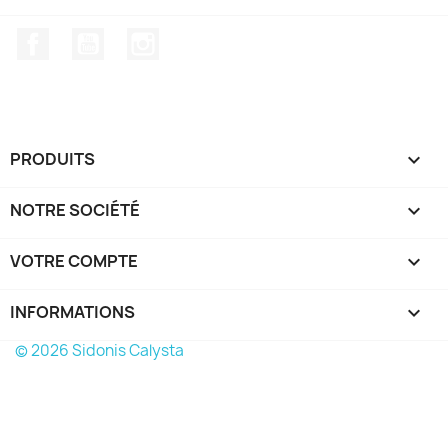
Facebook
YouTube
Instagram
PRODUITS

NOTRE SOCIÉTÉ

VOTRE COMPTE

INFORMATIONS
keyboard_arrow_down
© 2026 Sidonis Calysta