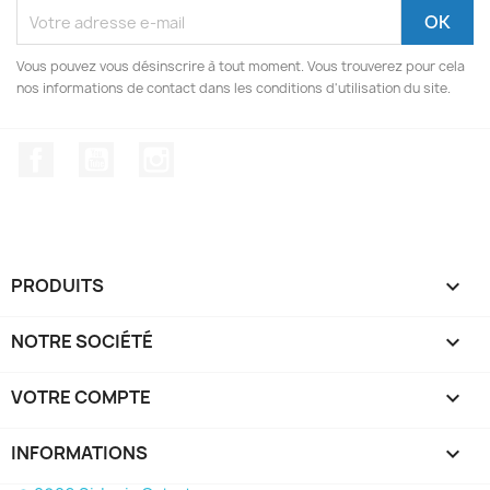
Vous pouvez vous désinscrire à tout moment. Vous trouverez pour cela
nos informations de contact dans les conditions d'utilisation du site.
Facebook
YouTube
Instagram
PRODUITS

NOTRE SOCIÉTÉ

VOTRE COMPTE

INFORMATIONS
keyboard_arrow_down