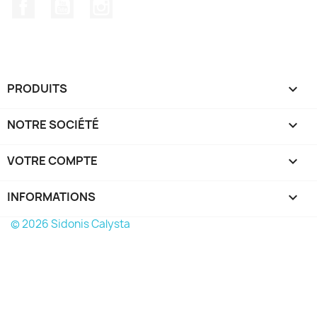
Facebook
YouTube
Instagram
PRODUITS

NOTRE SOCIÉTÉ

VOTRE COMPTE

INFORMATIONS
keyboard_arrow_down
© 2026 Sidonis Calysta