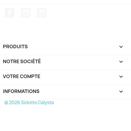
Facebook
YouTube
Instagram
PRODUITS

NOTRE SOCIÉTÉ

VOTRE COMPTE

INFORMATIONS
keyboard_arrow_down
© 2026 Sidonis Calysta