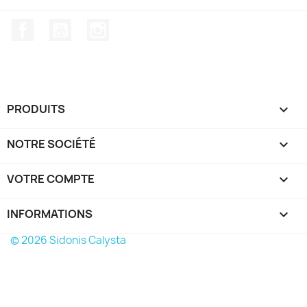
Facebook
YouTube
Instagram
PRODUITS

NOTRE SOCIÉTÉ

VOTRE COMPTE

INFORMATIONS
keyboard_arrow_down
© 2026 Sidonis Calysta