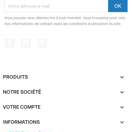
Vous pouvez vous désinscrire à tout moment. Vous trouverez pour cela
nos informations de contact dans les conditions d'utilisation du site.
Facebook
YouTube
Instagram
PRODUITS

NOTRE SOCIÉTÉ

VOTRE COMPTE

INFORMATIONS
keyboard_arrow_down